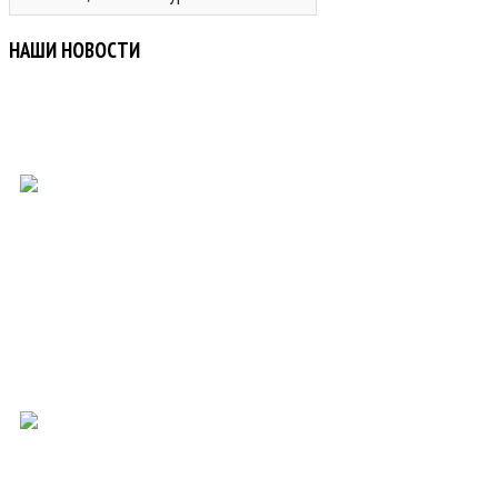
НАШИ НОВОСТИ
Благодарственное письмо от ПАО "Северсталь"
Администратор
Опубликовано Aug 29 2025
«Северсталь» запускает доменную печь № 4 «Вологжанка» после
переоснащения.
Left
ПОДРОБНЕЕ
Right
Благодарственное письмо от ПАО "Северсталь"
Опубликовано : Aug 29 2025
Администратор
После остановки на капитальный ремонт I разряда на ЧерМК